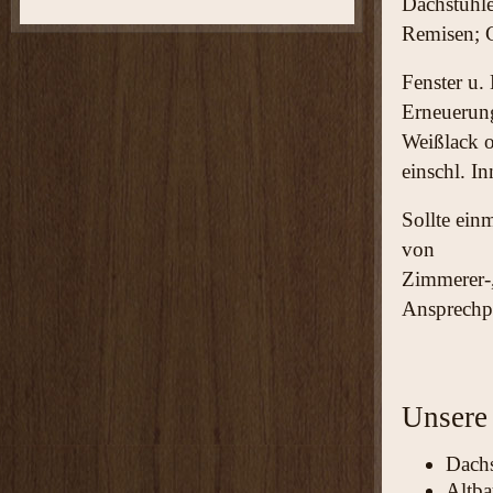
Dachstühle
Remisen; C
Fenster u.
Erneuerun
Weißlack 
einschl. I
Sollte ein
von
Zimmerer-,
Ansprechpa
Unsere
Dachs
Altba