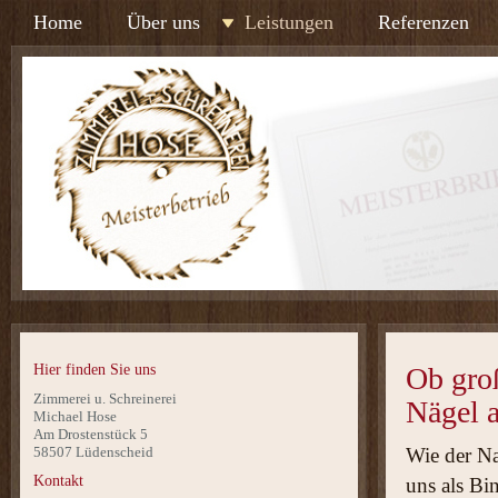
Home
Über uns
Leistungen
Referenzen
Hier finden Sie uns
Ob groß
Zimmerei u. Schreinerei
Nägel 
Michael Hose
Am Drostenstück 5
58507 Lüdenscheid
Wie der Na
Kontakt
uns als Bi