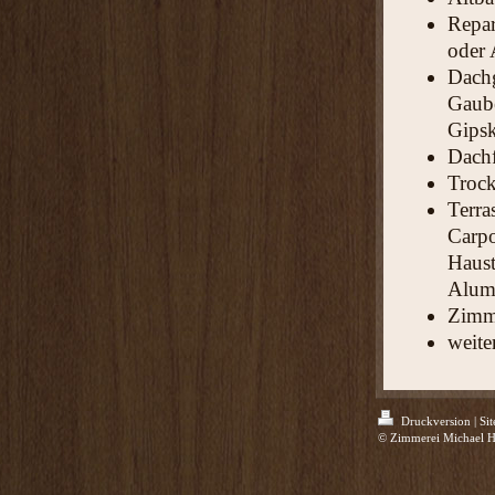
Repar
oder
Dach
Gaube
Gipsk
Dachf
Trock
Terra
Carpo
Haust
Alum
Zimme
weite
Druckversion
|
Si
© Zimmerei Michael 